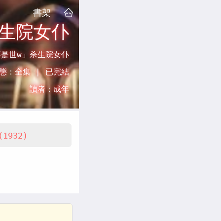
書架
杀生院女仆
不是世w」杀生院女仆
態：
全集 |
已完結
讀者：
成年
(1932)