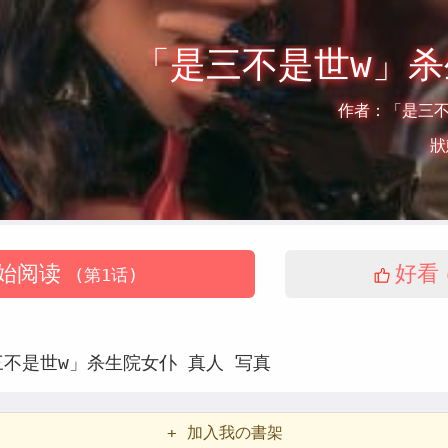
「是三不是世w」
作者：
「是三
狀
始阅读
好看
(第1话)
三不是世w」杀生院女仆
真人
写真
+ 加入我の書架