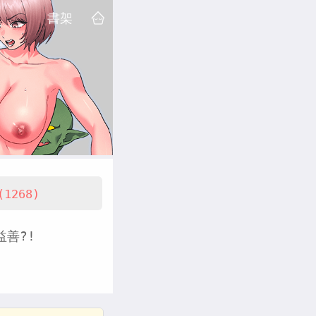
書架
(1268)
善?!