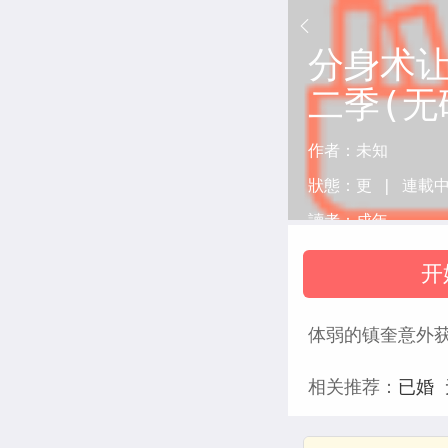
分身术
二季(无
作者：
未知
狀態：
更 |
連載
讀者：
成年
开
体弱的镇奎意外获
相关推荐：
已婚