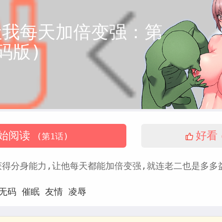
让我每天加倍变强：第
码版)
中
始阅读
好看
(第1话)
得分身能力,让他每天都能加倍变强,就连老二也是多多益
无码
催眠
友情
凌辱